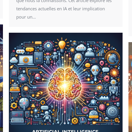
que nous la connaissons. Cet article explore les
tendances actuelles en IA et leur implication
pour un…