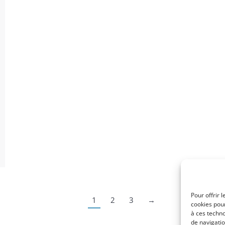
Pour offrir 
1
2
3
→
cookies pour
à ces techn
de navigatio