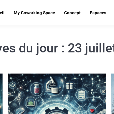
eil
My Coworking Space
Concept
Espaces
es du jour :
23 juill