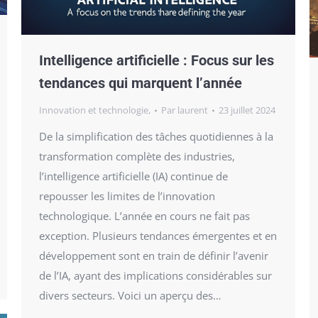
Intelligence artificielle : Focus sur les
tendances qui marquent l’année
Innovation et technologie,
Par
laurent
23 juillet 2024
De la simplification des tâches quotidiennes à la
transformation complète des industries,
l’intelligence artificielle (IA) continue de
repousser les limites de l’innovation
technologique. L’année en cours ne fait pas
exception. Plusieurs tendances émergentes et en
développement sont en train de définir l’avenir
de l’IA, ayant des implications considérables sur
divers secteurs. Voici un aperçu des…