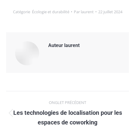
Catégorie
Écologie et durabilité
Par
laurent
22 juillet 2024
Auteur
laurent
Navigation
ONGLET PRÉCÉDENT
de
Les technologies de localisation pour les
Onglet
commentaire
espaces de coworking
précédent