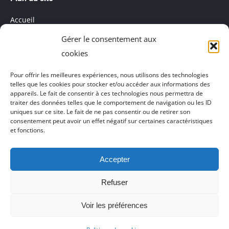
opens
opens
Accueil
in
in
Gérer le consentement aux
Mentions légales
new
new
cookies
window
window
Salle de réunion
Pour offrir les meilleures expériences, nous utilisons des technologies
telles que les cookies pour stocker et/ou accéder aux informations des
Politique de cookies (UE)
appareils. Le fait de consentir à ces technologies nous permettra de
traiter des données telles que le comportement de navigation ou les ID
uniques sur ce site. Le fait de ne pas consentir ou de retirer son
consentement peut avoir un effet négatif sur certaines caractéristiques
et fonctions.
Accepter
Agence de communication Akinai France
et
Agence de
communication Akinai Switzerland
Refuser
My Coworking Space
Voir les préférences
C.Cial Place du Dauphiné - Bureaux du Centre
37 rue du Dauphiné