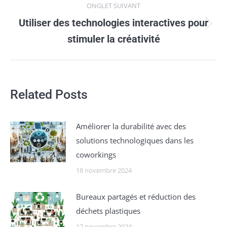
ONGLET SUIVANT
Utiliser des technologies interactives pour
Onglet
stimuler la créativité
suivant
Related Posts
Améliorer la durabilité avec des
solutions technologiques dans les
coworkings
18 novembre 2024
Bureaux partagés et réduction des
déchets plastiques
17 novembre 2024