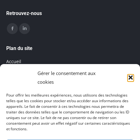
Retrouvez-nous
Trouvez nous sur :
Facebook
LinkedIn
page
page
Plan du site
opens
opens
Accueil
in
in
Gérer le consentement aux
Mentions légales
new
new
cookies
window
window
Salle de réunion
Pour offrir les meilleures expériences, nous utilisons des technologies
telles que les cookies pour stocker et/ou accéder aux informations des
Politique de cookies (UE)
appareils. Le fait de consentir à ces technologies nous permettra de
traiter des données telles que le comportement de navigation ou les ID
uniques sur ce site. Le fait de ne pas consentir ou de retirer son
consentement peut avoir un effet négatif sur certaines caractéristiques
et fonctions.