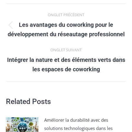
Navigation
ONGLET PRÉCÉDENT
de
Les avantages du coworking pour le
Onglet
commentaire
développement du réseautage professionnel
précédent
ONGLET SUIVANT
Intégrer la nature et des éléments verts dans
Onglet
les espaces de coworking
suivant
Related Posts
Améliorer la durabilité avec des
solutions technologiques dans les