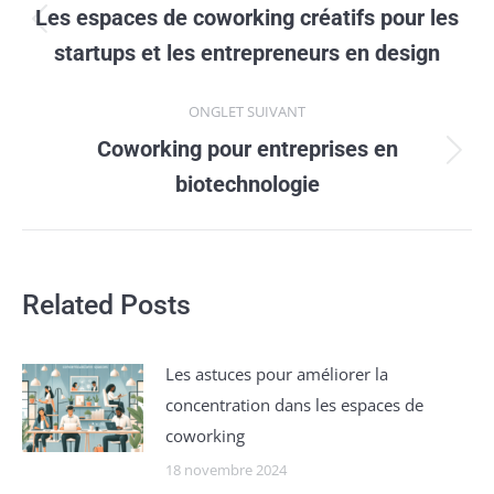
de
Les espaces de coworking créatifs pour les
Onglet
commentaire
startups et les entrepreneurs en design
précédent
ONGLET SUIVANT
Coworking pour entreprises en
Onglet
biotechnologie
suivant
Related Posts
Les astuces pour améliorer la
concentration dans les espaces de
coworking
18 novembre 2024