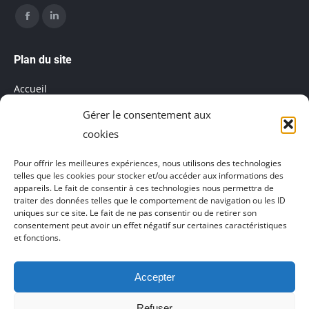
Trouvez nous sur :
Facebook
LinkedIn
page
page
Plan du site
opens
opens
Accueil
in
in
Gérer le consentement aux
Mentions légales
new
new
cookies
window
window
Salle de réunion
Pour offrir les meilleures expériences, nous utilisons des technologies
telles que les cookies pour stocker et/ou accéder aux informations des
Politique de cookies (UE)
appareils. Le fait de consentir à ces technologies nous permettra de
traiter des données telles que le comportement de navigation ou les ID
uniques sur ce site. Le fait de ne pas consentir ou de retirer son
consentement peut avoir un effet négatif sur certaines caractéristiques
et fonctions.
Accepter
Agence de communication Akinai France
et
Agence de
communication Akinai Switzerland
Refuser