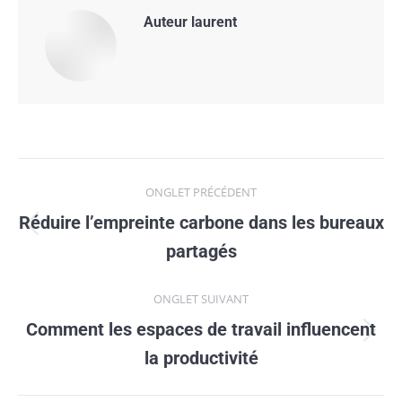
Auteur
laurent
Navigation
ONGLET PRÉCÉDENT
de
Réduire lʼempreinte carbone dans les bureaux
Onglet
commentaire
partagés
précédent
ONGLET SUIVANT
Comment les espaces de travail influencent
Onglet
la productivité
suivant