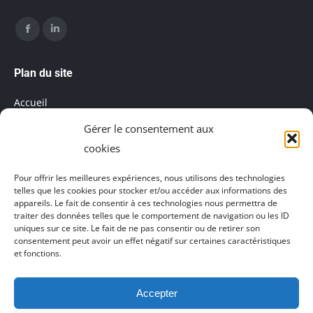
Trouvez nous sur :
Facebook
LinkedIn
page
page
Plan du site
opens
opens
Accueil
in
in
Gérer le consentement aux
Mentions légales
new
new
cookies
window
window
Salle de réunion
Pour offrir les meilleures expériences, nous utilisons des technologies
telles que les cookies pour stocker et/ou accéder aux informations des
Politique de cookies (UE)
appareils. Le fait de consentir à ces technologies nous permettra de
traiter des données telles que le comportement de navigation ou les ID
uniques sur ce site. Le fait de ne pas consentir ou de retirer son
consentement peut avoir un effet négatif sur certaines caractéristiques
et fonctions.
Accepter
Agence de communication Akinai France
et
Agence de