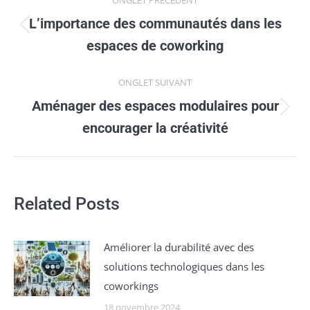
de
L’importance des communautés dans les
Onglet
commentaire
espaces de coworking
précédent
ONGLET SUIVANT
Aménager des espaces modulaires pour
Onglet
encourager la créativité
suivant
Related Posts
Améliorer la durabilité avec des
solutions technologiques dans les
coworkings
18 novembre 2024