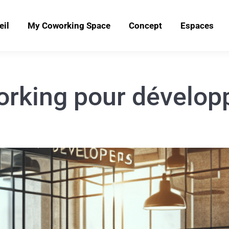
eil
My Coworking Space
Concept
Espaces
rking pour dévelop