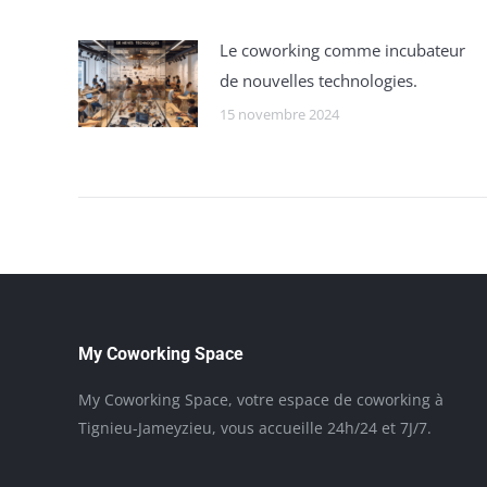
Le coworking comme incubateur
de nouvelles technologies.
15 novembre 2024
My Coworking Space
My Coworking Space, votre espace de coworking à
Tignieu-Jameyzieu, vous accueille 24h/24 et 7J/7.