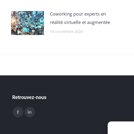
Coworking pour experts en
réalité virtuelle et augmentée
14 novembre 2024
Retrouvez-nous
Trouvez nous sur :
Facebook
LinkedIn
page
page