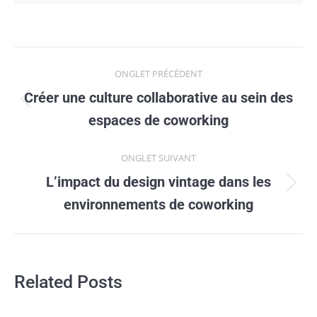
Navigation
ONGLET PRÉCÉDENT
de
Créer une culture collaborative au sein des
Onglet
commentaire
espaces de coworking
précédent
ONGLET SUIVANT
L’impact du design vintage dans les
Onglet
environnements de coworking
suivant
Related Posts