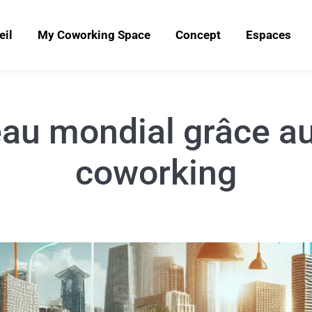
eil
My Coworking Space
Concept
Espaces
eau mondial grâce a
coworking