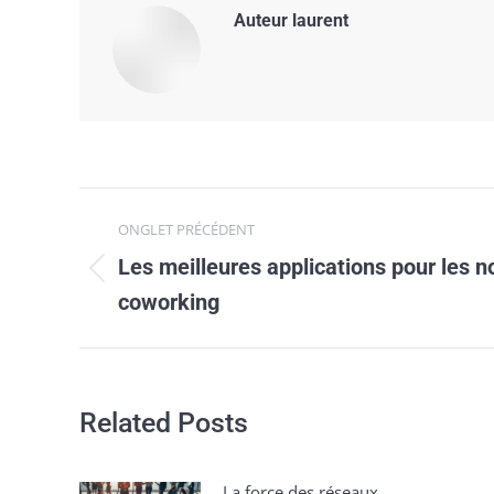
Auteur
laurent
Navigation
ONGLET PRÉCÉDENT
de
Les meilleures applications pour les 
Onglet
commentaire
coworking
précédent
Related Posts
La force des réseaux