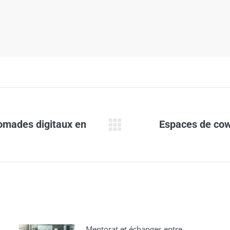
nomades digitaux en
Espaces de cowo
Onglet
suivant
Mentorat et échanges entre