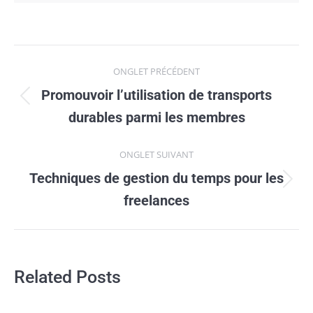
Navigation
ONGLET PRÉCÉDENT
de
Promouvoir lʼutilisation de transports
Onglet
commentaire
durables parmi les membres
précédent
ONGLET SUIVANT
Techniques de gestion du temps pour les
Onglet
freelances
suivant
Related Posts