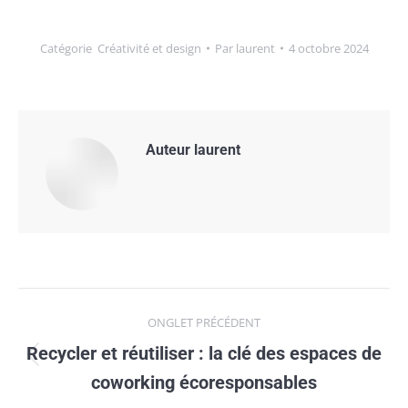
Catégorie
Créativité et design
Par
laurent
4 octobre 2024
Auteur
laurent
Navigation
ONGLET PRÉCÉDENT
de
Recycler et réutiliser : la clé des espaces de
Onglet
commentaire
coworking écoresponsables
précédent