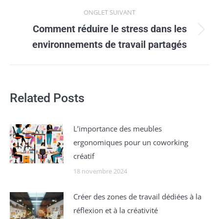
ONGLET SUIVANT
Comment réduire le stress dans les
Onglet
environnements de travail partagés
suivant
Related Posts
Lʼimportance des meubles
ergonomiques pour un coworking
créatif
18 novembre 2024
Créer des zones de travail dédiées à la
réflexion et à la créativité