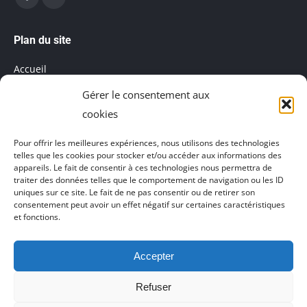
Facebook
LinkedIn
page
page
Plan du site
opens
opens
Accueil
in
in
Gérer le consentement aux
Mentions légales
new
new
cookies
window
window
Salle de réunion
Pour offrir les meilleures expériences, nous utilisons des technologies
telles que les cookies pour stocker et/ou accéder aux informations des
Politique de cookies (UE)
appareils. Le fait de consentir à ces technologies nous permettra de
traiter des données telles que le comportement de navigation ou les ID
uniques sur ce site. Le fait de ne pas consentir ou de retirer son
consentement peut avoir un effet négatif sur certaines caractéristiques
et fonctions.
Accepter
Agence de communication Akinai France
et
Agence de
communication Akinai Switzerland
Refuser
My Coworking Space