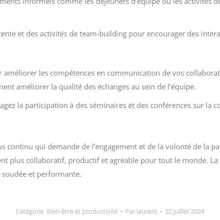
ents informels comme les déjeuners d’équipe ou les activités de 
e et des activités de team-building pour encourager des interact
ur améliorer les compétences en communication de vos collaborateur
ment améliorer la qualité des échanges au sein de l’équipe.
gez la participation à des séminaires et des conférences sur la
s continu qui demande de l’engagement et de la volonté de la pa
 plus collaboratif, productif et agréable pour tout le monde. La c
e soudée et performante.
Catégorie
Bien-être et productivité
Par
laurent
22 juillet 2024