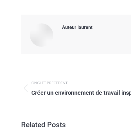
Auteur
laurent
Navigation
ONGLET PRÉCÉDENT
de
Onglet
Créer un environnement de travail ins
précédent
commentaire
Related Posts