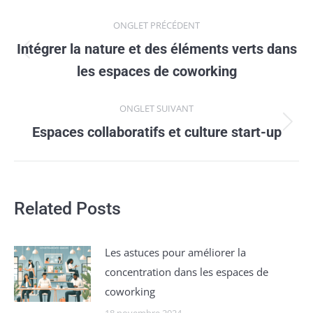
Navigation
ONGLET PRÉCÉDENT
de
Intégrer la nature et des éléments verts dans
Onglet
commentaire
les espaces de coworking
précédent
ONGLET SUIVANT
Onglet
Espaces collaboratifs et culture start-up
suivant
Related Posts
Les astuces pour améliorer la
concentration dans les espaces de
coworking
18 novembre 2024