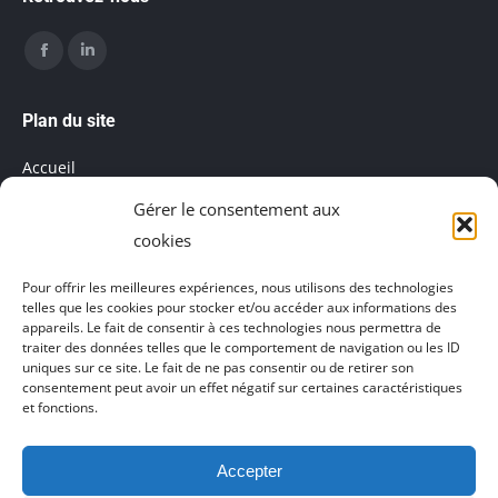
Trouvez nous sur :
Facebook
LinkedIn
page
page
Plan du site
opens
opens
Accueil
in
in
Gérer le consentement aux
Mentions légales
new
new
cookies
window
window
Salle de réunion
Pour offrir les meilleures expériences, nous utilisons des technologies
telles que les cookies pour stocker et/ou accéder aux informations des
Politique de cookies (UE)
appareils. Le fait de consentir à ces technologies nous permettra de
traiter des données telles que le comportement de navigation ou les ID
uniques sur ce site. Le fait de ne pas consentir ou de retirer son
consentement peut avoir un effet négatif sur certaines caractéristiques
et fonctions.
Accepter
Agence de communication Akinai France
et
Agence de