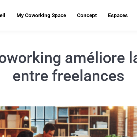
eil
My Coworking Space
Concept
Espaces
working améliore la
entre freelances