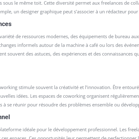
s sous le même toit. Cette diversité permet aux freelances de col
e, un designer graphique peut s’associer à un rédacteur pour pr
nces
ariété de ressources modernes, des équipements de bureau aux lo
s échanges informels autour de la machine à café ou lors des évén
gent souvent des astuces, des expériences et des connaissances qu
rking stimule souvent la créativité et l’innovation. Être entouré
nouvelles idées. Les espaces de coworking organisent régulièrement
à se réunir pour résoudre des problèmes ensemble ou développe
nnel
lateforme idéale pour le développement professionnel. Les freel
 ces espaces. Ces opportunités leur permettent de perfectionner 