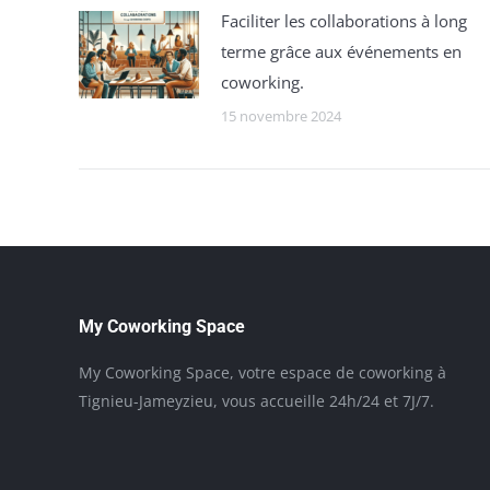
Faciliter les collaborations à long
terme grâce aux événements en
coworking.
15 novembre 2024
My Coworking Space
My Coworking Space, votre espace de coworking à
Tignieu-Jameyzieu, vous accueille 24h/24 et 7J/7.