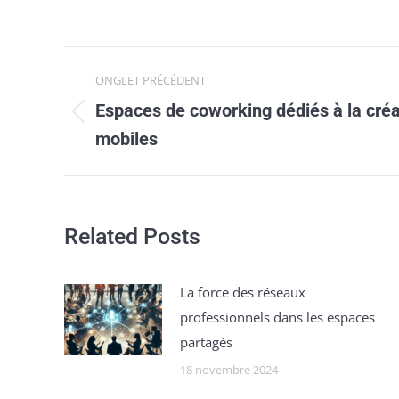
Navigation
ONGLET PRÉCÉDENT
de
Espaces de coworking dédiés à la créa
Onglet
commentaire
mobiles
précédent
Related Posts
La force des réseaux
professionnels dans les espaces
partagés
18 novembre 2024