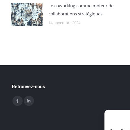
Le coworking comme moteur de
collaborations stratégiques
14 novembre 2024
Retrouvez-nous
Trouvez nous sur :
Facebook
LinkedIn
page
page
opens
opens